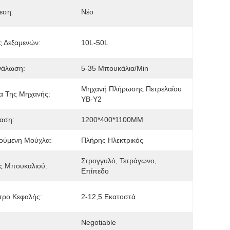
εση:
Νέο
 Δεξαμενών:
10L-50L
νάλωση:
5-35 Μπουκάλια/min
Μηχανή Πλήρωσης Πετρελαίου 
α Της Μηχανής:
YB-Y2
αση:
1200*400*1100MM
ούμενη Μούχλα:
Πλήρης Ηλεκτρικός
Στρογγυλό, Τετράγωνο, 
ς Μπουκαλιού:
Επίπεδο
τρο Κεφαλής:
2-12,5 Εκατοστά
Negotiable