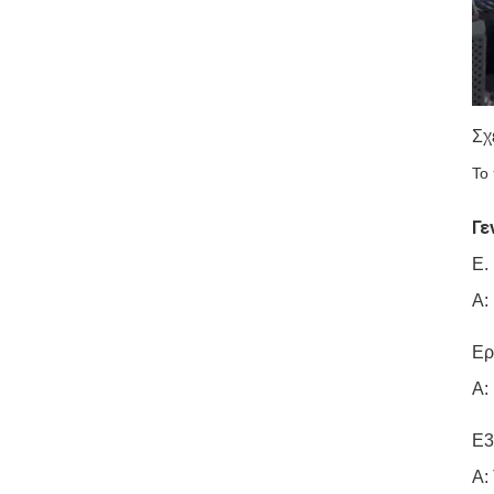
Σχ
Το
Γε
Ε.
Α:
Ερ
Α:
Ε3
Α: