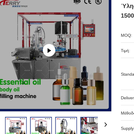
Ύλη
150
MOQ:
Τιμή:
Standa
Deliver
Μέθοδ
Supply