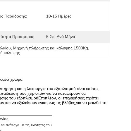
ος Παράδοσης:
10-15 Ημέρες
τότητα Προσφοράς:
5 Σετ Ανά Μήνα
ελαίου
, 
Μηχανή πλήρωσης και κάλυψης 1500Kg
, 
ανή κάλυψης
όκκινο χρώμα
τήρηση και η λειτουργία του εξοπλισμού είναι επίσης
κπαίδευση των χειριστών για να καταφέρουν να
ρησης του εξοπλισμούΕπιπλέον, οι επιχειρήσεις πρέπει
ν και να εξαλείφουν εγκαίρως τις βλάβες,για να μειωθεί το
ργίας
λει ανάλογα με τις ιδιότητες του