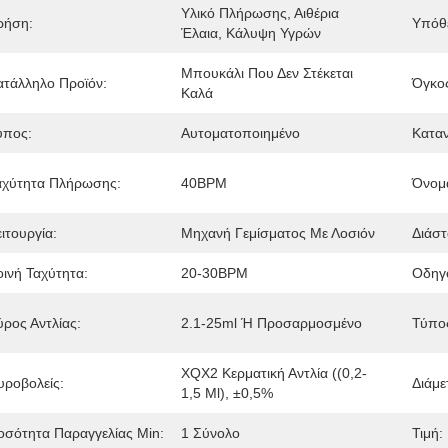
Υλικό Πλήρωσης, Αιθέρια 
ρήση:
Υπόθ
Έλαια, Κάλυψη Υγρών
Μπουκάλι Που Δεν Στέκεται 
ατάλληλο Προϊόν:
Όγκος
Καλά
ύπος:
Αυτοματοποιημένο
Κατα
αχύτητα Πλήρωσης:
40BPM
Όνομ
ιτουργία:
Μηχανή Γεμίσματος Με Λοσιόν
Διάστ
οινή Ταχύτητα:
20-30BPM
Οδηγ
ύρος Αντλίας:
2.1-25ml Ή Προσαρμοσμένο
Τύπο
XQX2 Κερματική Αντλία ((0,2-
υροβολείς:
Διάμε
1,5 Ml), ±0,5%
οσότητα Παραγγελίας Min:
1 Σύνολο
Τιμή: