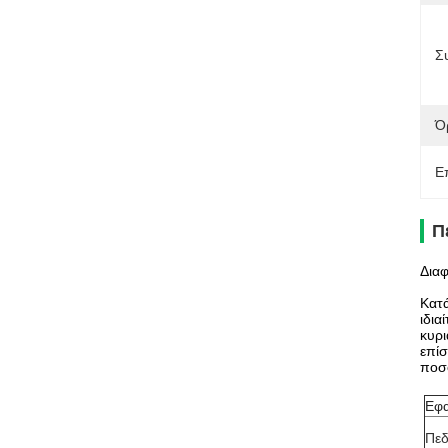
Σ
Ό
Ε
Π
Διαφ
Κατά
ιδια
κυρι
επίσ
ποσο
Εφ
Πεδ