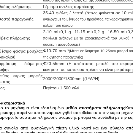
υλικού της πρώτης ύλης και της συσκευής τροφοδοσίας.
θοδος πλήρωσης
Γέμισμα αντλίας συμπίεσης
35-40 φιάλες / λεπτό (όπως φαίνεται σε 10 ml
σοστό παραγωγής
ανάλογα με το μέγεθος του προϊόντος, τα χαρακτηριστικ
αλλαγή του υλικού
2-10 ml±0,1 g· 11-15 ml±0,2 g· 16-50 ml±0,
ίβεια πλήρωσης
ποικίλλει ανάλογα με τα χαρακτηριστικά του υλικού,
συσκευή τροφοδοσίας)
Φ10-70 mm *
θέσιμο φάσμα μούχλας
(Μέσα σε διάμετρο 10-25mm μπορεί να
υκαλιού
της ζήτησης παραγωγής)
αρμόσιμη διάμετρος
Φ20-55mm (Η απόσταση μεταξύ του ακροφύλ
λυψης
κέντρου του καπακιού πρέπει να είναι μικρότε
γεθος κύριας μορφής
2000*2000*1800mm ((L*W*H)
ματος
ρος
Περίπου 1.500 κιλά
ακτηριστικά
ο το μηχάνημα είναι εξοπλισμένο με
δύο συστήματα πλήρωσης
Κατ
ρωσης μπορεί να αποσυναρμολογηθεί απευθείας από την κύρια μηχανή 
αρισμό.Το σύστημα πλήρωσης αναμονής μπορεί να συνδεθεί με την κύ
α σύνολο από φυσιολογική πίεση υλικό κουτί και ένα σύνολο από
οφοδοσίας, η οποία μπορεί να ελέγξει αυτόματα την τροφοδοσία.