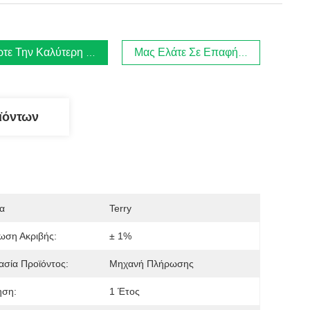
τε Την Καλύτερη Τιμή
Μας Ελάτε Σε Επαφή Με
ϊόντων
α
Terry
ωση Ακριβής:
± 1%
σία Προϊόντος:
Μηχανή Πλήρωσης
ηση:
1 Έτος