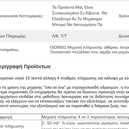
Τα Προϊόντα Μας Είναι 
Συσκευασμένα Σε Κιβώτια. Θα 
υσκευασία Λεπτομέρειες:
Χρόν
Ελέγξουμε Αν Το Μηχάνημα 
Μπορεί Να Λειτουργήσει Πρ
ροι Πληρωμής:
Λ/Κ, Τ/Τ
Δυνα
ISO9001 Μηχανή πλήρωσης αιθέριας πετρ
πισημαίνω:
Ουσιαστικό πετρέλαιο που γεμίζει και μηχ
εριγραφή Προϊόντων
ορετικό υλικό 15 λεπτά αλλαγή 4 σταθμός πλήρωσης και κάλυψη με κ
 τη χρήση της μηχανής "όλα σε ένα" με στρογγυλοειδή υδρατμών, η συν
ίτερα σημαντικές.Οι επιχειρήσεις θα πρέπει να δώσουν προσοχή στην ε
αρχήσουν επιδέξια στις μεθόδους λειτουργίας και τις δεξιότητες συντή
ης να ελέγχουν και να επισκευάζουν τακτικά τον εξοπλισμό, να εντοπίζου
στό αποτυχίας του εξοπλισμού και να παραταθεί η διάρκεια ζωής του.
αρμογή
Μηχανή πλήρωσης 4 σε 1 περισσότερης λειτου
2- 50 ml
(* Το εύρος χωρητικότητας γεμίσματος ποικίλ
ίο πλήρωσης