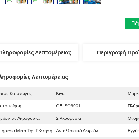
Πάρ
Πληροφορίες Λεπτομέρειας
Περιγραφή Προ
ληροφορίες Λεπτομέρειας
όπος Καταγωγής
Κίνα
Μάρκ
ιστοποίηση
CE ISO9001
Πλήρ
εμίζοντας Ακροφύσια:
2 Ακροφύσια
Ονομα
πηρεσία Μετά Την Πώληση:
Ανταλλακτικά Δωρεάν
Εγγύ