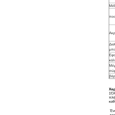
Μέ
πο
Ακρ
Δια
μπο
Εφ
κά
Μέ
σώ
βά
Χαρ
1Όλ
πλή
καθ
Έν
τρ