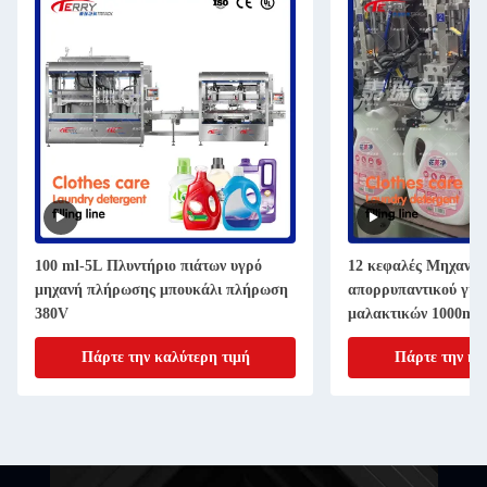
100 ml-5L Πλυντήριο πιάτων υγρό
12 κεφαλές Μηχανή
μηχανή πλήρωσης μπουκάλι πλήρωση
απορρυπαντικού για
380V
μαλακτικών 1000ml-
Πάρτε την καλύτερη τιμή
Πάρτε την κα