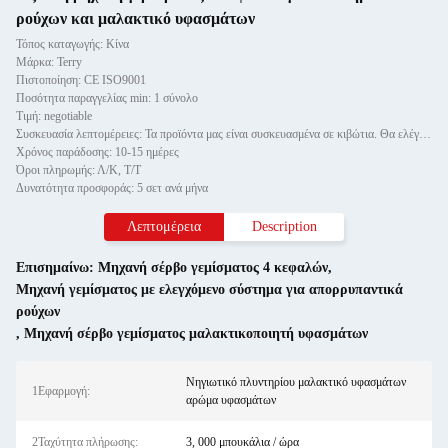
ρούχων και μαλακτικό υφασμάτων
Τόπος καταγωγής: Κίνα
Μάρκα: Terry
Πιστοποίηση: CE ISO9001
Ποσότητα παραγγελίας min: 1 σύνολο
Τιμή: negotiable
Συσκευασία λεπτομέρειες: Τα προϊόντα μας είναι συσκευασμένα σε κιβώτια. Θα ελέγξουμε αν το μηχάνημα μπορεί να λειτουργήσει πρ
Χρόνος παράδοσης: 10-15 ημέρες
Όροι πληρωμής: Λ/Κ, Τ/Τ
Δυνατότητα προσφοράς: 5 σετ ανά μήνα
Λεπτομέρεια
Description
Επισημαίνω:
Μηχανή σέρβο γεμίσματος 4 κεφαλών
,
Μηχανή γεμίσματος με ελεγχόμενο σύστημα για απορρυπαντικά
ρούχων
,
Μηχανή σέρβο γεμίσματος μαλακτικοποιητή υφασμάτων
Νηγιωτικό πλυντηρίου μαλακτικό υφασμάτων
1Εφαρμογή:
αρώμα υφασμάτων
2Ταχύτητα πλήρωσης:
3, 000 μπουκάλια / ώρα