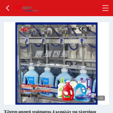
2
/
25
Έξυπνη μηχανή γεμίσματος 4 κεφαλών για πλυντήριο