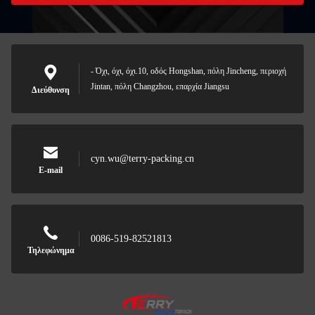
- Όχι, όχι, όχι.10, οδός Hongshan, πόλη Jincheng, περιοχή
Jintan, πόλη Changzhou, επαρχία Jiangsu
Διεύθυνση
cyn.wu@terry-packing.cn
E-mail
0086-519-82521813
Τηλεφώνημα