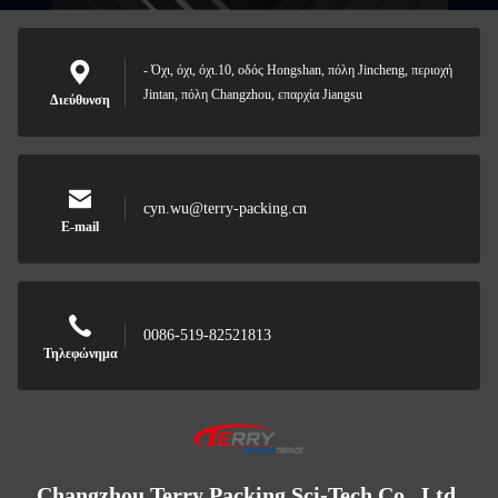
- Όχι, όχι, όχι.10, οδός Hongshan, πόλη Jincheng, περιοχή
Jintan, πόλη Changzhou, επαρχία Jiangsu
Διεύθυνση
cyn.wu@terry-packing.cn
E-mail
0086-519-82521813
Τηλεφώνημα
Changzhou Terry Packing Sci-Tech Co., Ltd.