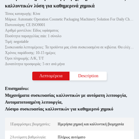
καλλυντικών λύση για καθημερινά χημικά
Τόπος καταγωγής: Κίνα
Μάρκα: Automatic Operation Cosmetic Packaging Machinery Solution For Daily Chemical
Πιστοποίηση: CE ISO9001
Αριθμό μοντέλου: Είδος υφάσματος
Ποσότητα παραγγελίας min: 1 σύνολο
Τιμή: negotiable
Συσκευασία λεπτομέρειες: Τα προϊόντα μας είναι συσκευασμένα σε κιβώτια. Θα ελέγξουμε αν το μηχάνημα μπορεί να λειτουργήσει πρ
Χρόνος παράδοσης: 10-15 ημέρες
Όροι πληρωμής: Λ/Κ, Τ/Τ
Δυνατότητα προσφοράς: 5 σετ ανά μήνα
Λεπτομέρεια
Description
Επισημαίνω:
Μηχανήματα συσκευασίας καλλυντικών με αυτόματη λειτουργία
,
Αυτοματοποιημένη λειτουργία
,
Λύσιμο συσκευασίας καλλυντικών για καθημερινό χημικό
1Εφαρμόσιμες βιομηχανίες:
Ημερήσια χημική και καλλυντική βιομηχανία
2Αυτόματη βαθμολογία:
Πλήρως αυτόματο